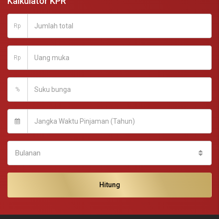
Kalkulator KPR
Rp
Rp
%
Bulanan
Hitung