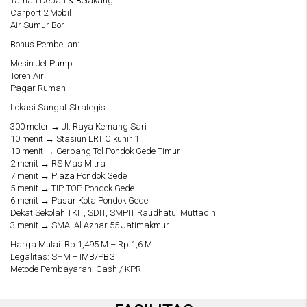
Taman Depan & Belakang
Carport 2 Mobil
Air Sumur Bor
Bonus Pembelian:
Mesin Jet Pump
Toren Air
Pagar Rumah
Lokasi Sangat Strategis:
300 meter → Jl. Raya Kemang Sari
10 menit → Stasiun LRT Cikunir 1
10 menit → Gerbang Tol Pondok Gede Timur
2 menit → RS Mas Mitra
7 menit → Plaza Pondok Gede
5 menit → TIP TOP Pondok Gede
6 menit → Pasar Kota Pondok Gede
Dekat Sekolah TKIT, SDIT, SMPIT Raudhatul Muttaqin
3 menit → SMAI Al Azhar 55 Jatimakmur
Harga Mulai: Rp 1,495 M – Rp 1,6 M
Legalitas: SHM + IMB/PBG
Metode Pembayaran: Cash / KPR