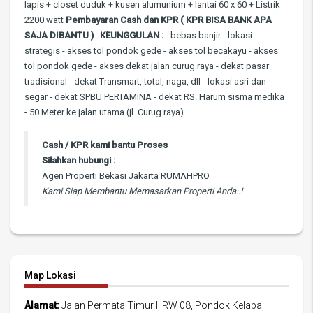
lapis + closet duduk + kusen alumunium + lantai 60 x 60 + Listrik
2200 watt
Pembayaran
Cash dan KPR
( KPR BISA BANK APA
SAJA DIBANTU
)
KEUNGGULAN :
- bebas banjir - lokasi
strategis - akses tol pondok gede - akses tol becakayu - akses
tol pondok gede - akses dekat jalan curug raya - dekat pasar
tradisional - dekat Transmart, total, naga, dll - lokasi asri dan
segar - dekat SPBU PERTAMINA - dekat RS. Harum sisma medika
- 50 Meter ke jalan utama (jl. Curug raya)
Cash / KPR kami bantu Proses
Silahkan hubungi :
Agen Properti Bekasi Jakarta RUMAHPRO
Kami Siap Membantu Memasarkan Properti Anda..!
Map Lokasi
Alamat:
Jalan Permata Timur I, RW 08, Pondok Kelapa,