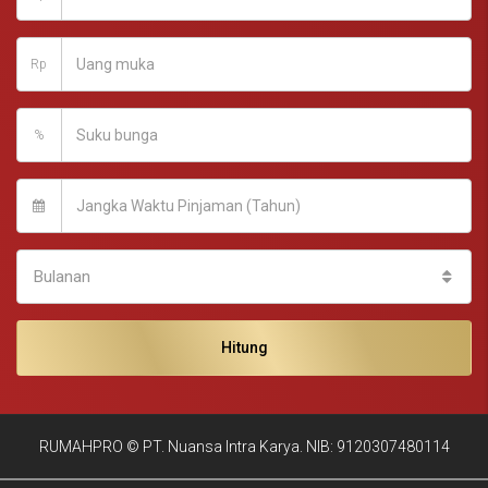
Rp
%
Bulanan
Hitung
RUMAHPRO © PT. Nuansa Intra Karya. NIB: 9120307480114