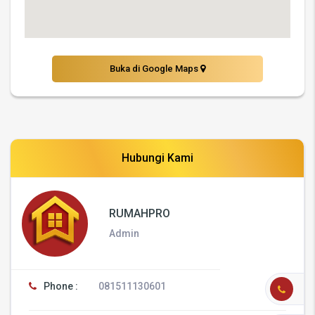
Buka di Google Maps
Hubungi Kami
RUMAHPRO
Admin
Phone :
081511130601