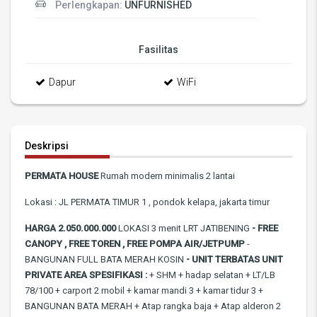
Perlengkapan:
UNFURNISHED
Fasilitas
Dapur
WiFi
Deskripsi
PERMATA HOUSE
Rumah modern minimalis 2 lantai
Lokasi : JL PERMATA TIMUR 1 , pondok kelapa, jakarta timur
HARGA 2.050.000.000
LOKASI 3 menit LRT JATIBENING
- FREE
CANOPY ,
FREE TOREN ,
FREE POMPA AIR/JETPUMP
-
BANGUNAN FULL BATA MERAH KOSIN
- UNIT TERBATAS
UNIT
PRIVATE AREA
SPESIFIKASI :
+ SHM + hadap selatan + LT/LB
78/100 + carport 2 mobil + kamar mandi 3 + kamar tidur 3 +
BANGUNAN BATA MERAH + Atap rangka baja + Atap alderon 2