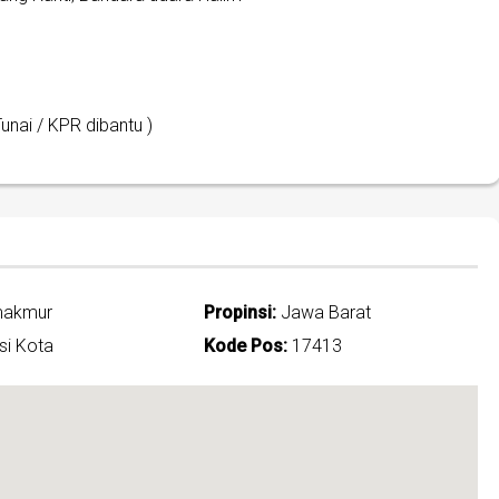
Tunai / KPR dibantu )
makmur
Propinsi:
Jawa Barat
i Kota
Kode Pos:
17413