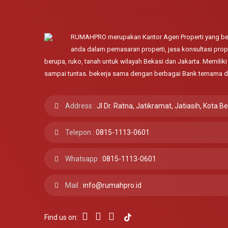
RUMAHPRO merupakan Kantor Agen Properti yang ber
anda dalam pemasaran properti, jasa konsultasi prope
berupa, ruko, tanah untuk wilayah Bekasi dan Jakarta. Memili
sampai tuntas. bekerja sama dengan berbagai Bank ternama d
Address :
Jl Dr. Ratna, Jatikramat, Jatiasih, Kota B
Telepon :
0815-1113-0601
Whatsapp :
0815-1113-0601
Mail :
info@rumahpro.id
Find us on: