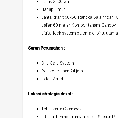
Listrik 2200 watt
Hadap Timur
Lantai granit 60x60, Rangka Baja ringan,
galian 60 meter, Kompor tanam, Canopy, R
digital lock system paloma di pintu utam
Saran Perumahan :
One Gate System
Pos keamanan 24 jam
Jalan 2 mobil
Lokasi strategis dekat :
Tol Jakarta Cikampek
LRT Jatibening, TransJakarta - Stasiun Pi