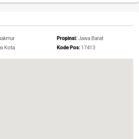
makmur
Propinsi:
Jawa Barat
i Kota
Kode Pos:
17413