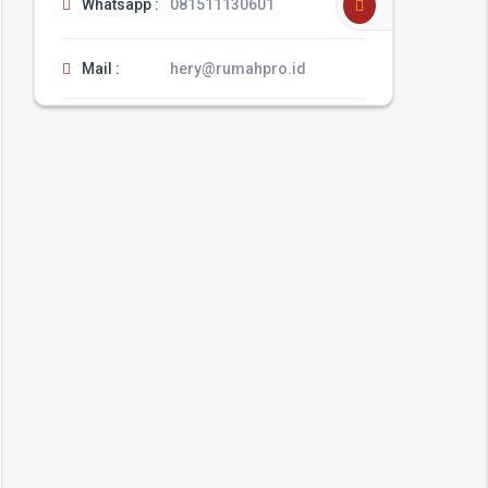
Whatsapp :
081511130601
Mail :
hery@rumahpro.id