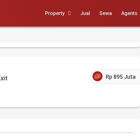
Property
Jual
Sewa
Agents
Rp 895 Juta
xit