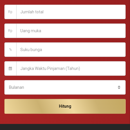
Rp
Rp
%
Bulanan
Hitung