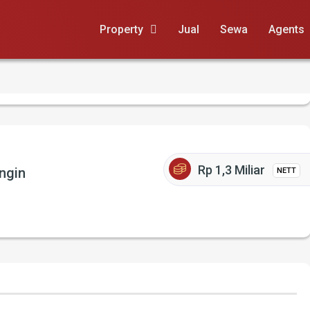
Property
Jual
Sewa
Agents
Rp 1,3 Miliar
ngin
NETT