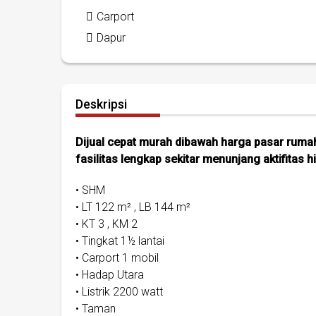
Carport
Dapur
Deskripsi
Dijual cepat murah dibawah harga pasar rumah
fasilitas lengkap sekitar menunjang aktifitas
• SHM
• LT 122 m² , LB 144 m²
• KT 3 , KM 2
• Tingkat 1½ lantai
• Carport 1 mobil
• Hadap Utara
• Listrik 2200 watt
• Taman