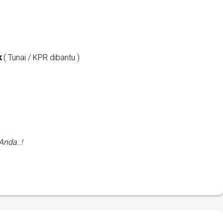
k
( Tunai / KPR dibantu )
nda..!