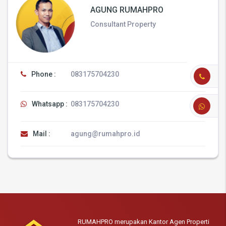
AGUNG RUMAHPRO
Consultant Property
Phone :
083175704230
Whatsapp :
083175704230
Mail :
agung@rumahpro.id
RUMAHPRO merupakan Kantor Agen Properti