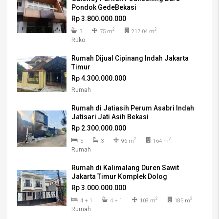
Pondok GedeBekasi
Rp 3.800.000.000
2
2
3
75 m
217.04 m
Ruko
Rumah Dijual Cipinang Indah Jakarta
Timur
Rp 4.300.000.000
Rumah
Rumah di Jatiasih Perum Asabri Indah
Jatisari Jati Asih Bekasi
Rp 2.300.000.000
2
2
5
3
96 m
164 m
Rumah
Rumah di Kalimalang Duren Sawit
Jakarta Timur Komplek Dolog
Rp 3.000.000.000
2
2
4 + 1
4 + 1
108 m
185 m
Rumah