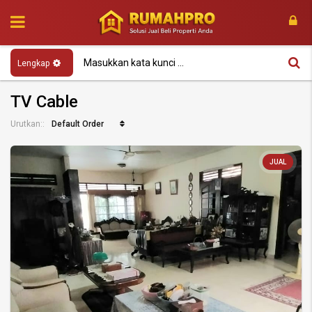
Lengkap
TV Cable
Default Order
Urutkan::
JUAL