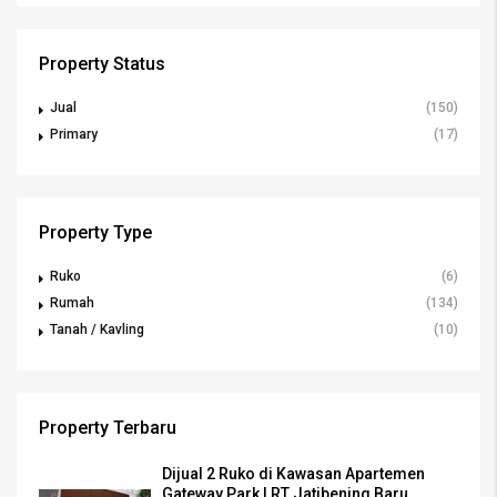
Property Status
Jual
(150)
Primary
(17)
Property Type
Ruko
(6)
Rumah
(134)
Tanah / Kavling
(10)
Property Terbaru
Dijual 2 Ruko di Kawasan Apartemen
Gateway Park LRT Jatibening Baru