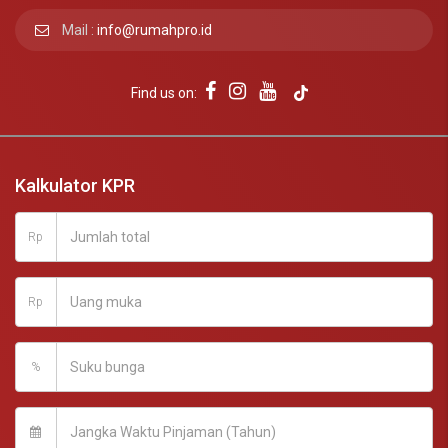
Mail :
info@rumahpro.id
Find us on:
Kalkulator KPR
Rp
Rp
%