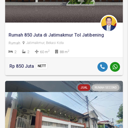
Rumah 850 Juta di Jatimakmur Tol Jatibening
Rumah
Jatimakmur, Bekasi Kota
2
2
2
2
60 m
88 m
Rp 850 Juta
NETT
JUAL
RUMAH SECOND