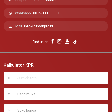
Telepon :
0815-1113-0601
Whatsapp :
0815-1113-0601
Mail :
info@rumahpro.id
Find us on:
Kalkulator KPR
Rp
Rp
%