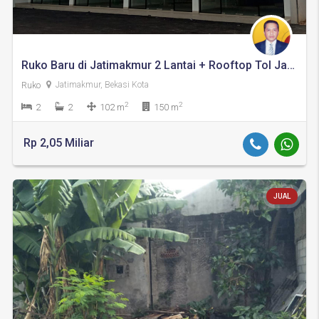
Ruko Baru di Jatimakmur 2 Lantai + Rooftop Tol Jatibening
Ruko
Jatimakmur, Bekasi Kota
2
2
2
2
102 m
150 m
Rp 2,05 Miliar
JUAL