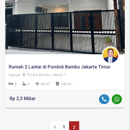
Rumah 2 Lantai di Pondok Bambu Jakarta Timur
Rumah
Pondok Bambu, Jakarta Timur
2
2
3
3
90 m
140 m
Rp 2,3 Miliar
1
2