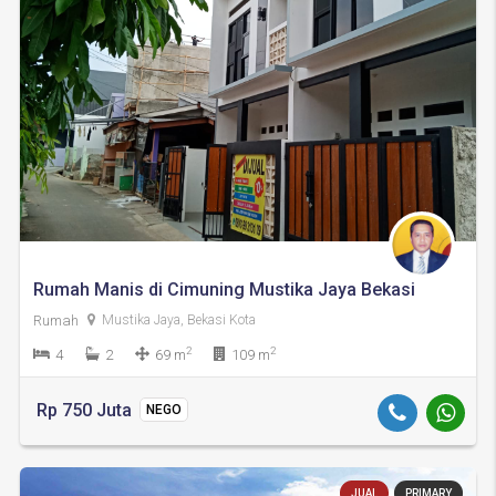
Rumah Manis di Cimuning Mustika Jaya Bekasi
Rumah
Mustika Jaya, Bekasi Kota
2
2
4
2
69 m
109 m
Rp 750 Juta
NEGO
JUAL
PRIMARY