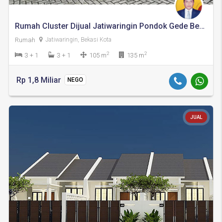
Rumah Cluster Dijual Jatiwaringin Pondok Gede Bekasi
Rumah
Jatiwaringin, Bekasi Kota
2
2
3 + 1
3 + 1
105 m
135 m
Rp 1,8 Miliar
NEGO
JUAL