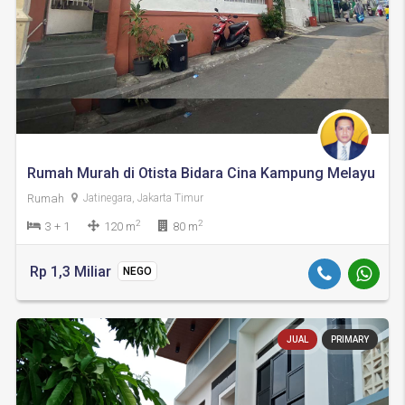
Rumah Murah di Otista Bidara Cina Kampung Melayu
Rumah
Jatinegara, Jakarta Timur
2
2
3 + 1
120 m
80 m
Rp 1,3 Miliar
NEGO
JUAL
PRIMARY