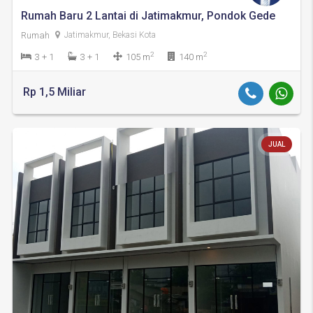
Rumah Baru 2 Lantai di Jatimakmur, Pondok Gede
Rumah
Jatimakmur, Bekasi Kota
2
2
3 + 1
3 + 1
105 m
140 m
Rp 1,5 Miliar
JUAL