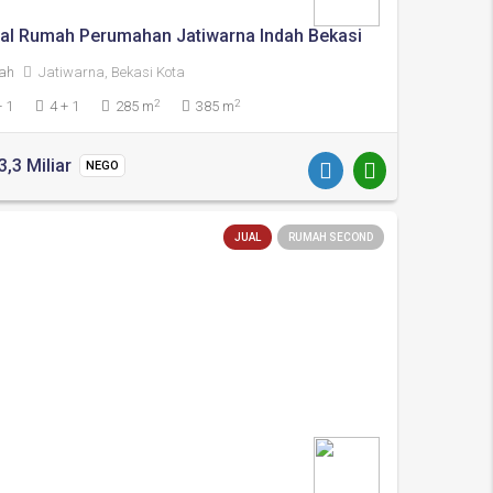
ual Rumah Perumahan Jatiwarna Indah Bekasi
ah
Jatiwarna, Bekasi Kota
2
2
+ 1
4 + 1
285 m
385 m
3,3 Miliar
NEGO
JUAL
RUMAH SECOND