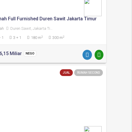
ah Full Furnished Duren Sawit Jakarta Timur
ah
Duren Sawit, Jakarta Timur
2
2
+ 1
3 + 1
180 m
300 m
6,15 Miliar
NEGO
JUAL
RUMAH SECOND