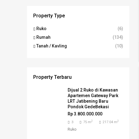
Property Type
Ruko
(6)
Rumah
(134)
Tanah / Kavling
(10)
Property Terbaru
Dijual 2 Ruko di Kawasan
Apartemen Gateway Park
LRT Jatibening Baru
Pondok GedeBekasi
Rp 3.800.000.000
2
2
3
75 m
217.04 m
Ruko