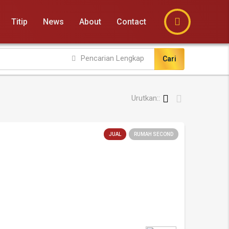
Titip
News
About
Contact
Pencarian Lengkap
Cari
Urutkan::
JUAL
RUMAH SECOND