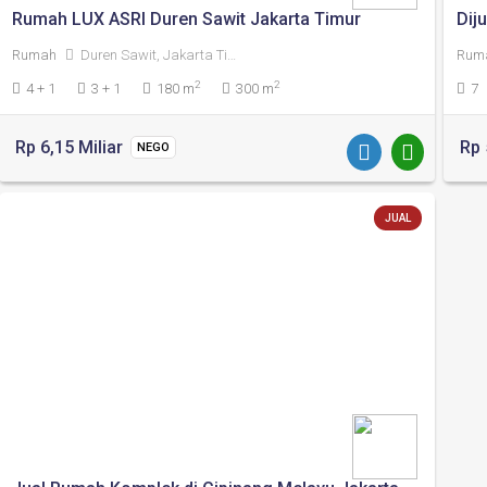
Rumah LUX ASRI Duren Sawit Jakarta Timur
Rumah
Duren Sawit, Jakarta Timur
Rum
2
2
4 + 1
3 + 1
180 m
300 m
7
Rp 6,15 Miliar
Rp 
NEGO
JUAL