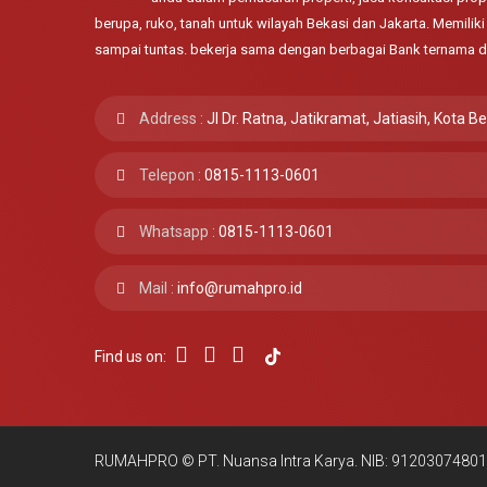
berupa, ruko, tanah untuk wilayah Bekasi dan Jakarta. Memili
sampai tuntas. bekerja sama dengan berbagai Bank ternama d
Address :
Jl Dr. Ratna, Jatikramat, Jatiasih, Kota B
Telepon :
0815-1113-0601
Whatsapp :
0815-1113-0601
Mail :
info@rumahpro.id
Find us on:
RUMAHPRO © PT. Nuansa Intra Karya. NIB: 9120307480