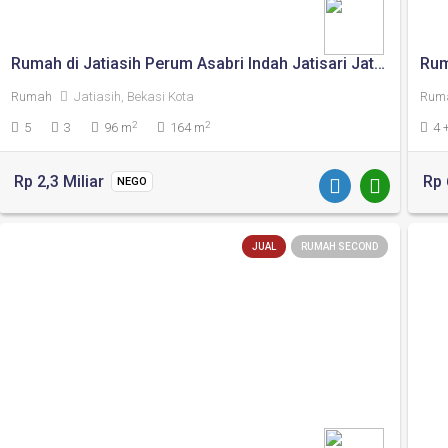
Rumah di Jatiasih Perum Asabri Indah Jatisari Jati Asih Bekasi
Rum
Rumah
Jatiasih, Bekasi Kota
Rum
2
2
5
3
96 m
164 m
4 
Rp 2,3 Miliar
Rp 
NEGO
JUAL
RUMAH SECOND