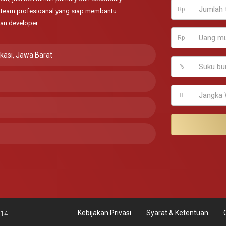
Rp
ki team profesioanal yang siap membantu
an developer.
Rp
ekasi, Jawa Barat
%
Kebijakan Privasi
Syarat & Ketentuan
114