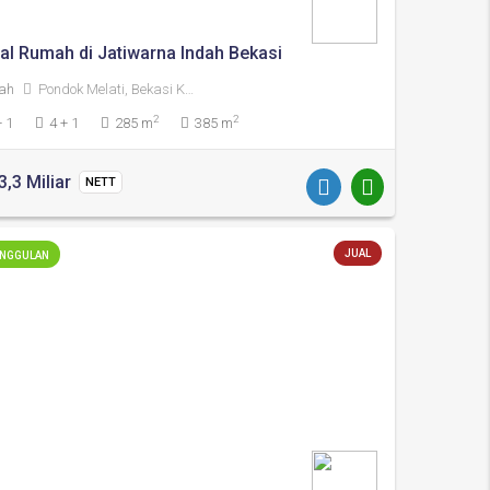
ual Rumah di Jatiwarna Indah Bekasi
ah
Pondok Melati, Bekasi Kota
2
2
+ 1
4 + 1
285 m
385 m
3,3 Miliar
NETT
JUAL
NGGULAN