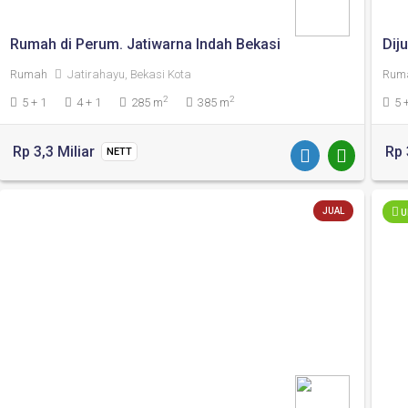
Rumah di Perum. Jatiwarna Indah Bekasi
Dij
Rumah
Jatirahayu, Bekasi Kota
Rum
2
2
5 + 1
4 + 1
285 m
385 m
5 
Rp 3,3 Miliar
Rp 
NETT
JUAL
U