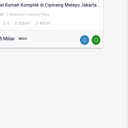
Dijual Rumah Komplek di Cipinang Melayu Jakarta Timur
ah
Makasar, Jakarta Timur
2
2
5
320 m
400 m
5 Miliar
NEGO