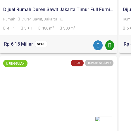
Dijual Rumah Duren Sawit Jakarta Timur Full Furnished
Dij
Rumah
Duren Sawit, Jakarta Timur
Rum
2
2
4 + 1
3 + 1
180 m
300 m
5 
Rp 6,15 Miliar
Rp 
NEGO
JUAL
RUMAH SECOND
UNGGULAN