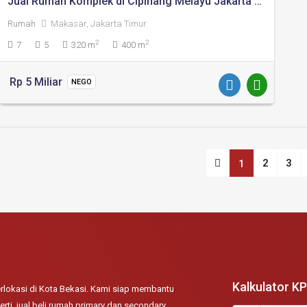
Jual Rumah Komplek di Cipinang Melayu Jakarta Timur
Rumah
Makasar, Jakarta Timur
2
2
7
5
320 m
400 m
Rp 5 Miliar
NEGO
2
3
1
Kalkulator K
lokasi di Kota Bekasi. Kami siap membantu
rti, jual beli rumah primary dan secondary