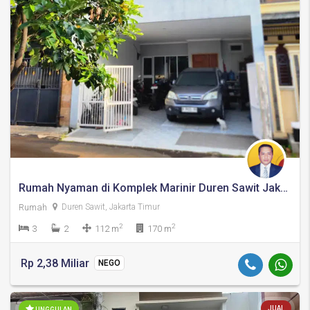
Rumah Nyaman di Komplek Marinir Duren Sawit Jakarta Timur
Rumah
Duren Sawit, Jakarta Timur
2
2
3
2
112 m
170 m
Rp 2,38 Miliar
NEGO
JUAL
UNGGULAN