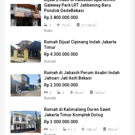
Gateway Park LRT Jatibening Baru
Pondok GedeBekasi
Rp 3.800.000.000
2
2
3
75 m
217.04 m
Ruko
Rumah Dijual Cipinang Indah Jakarta
Timur
Rp 4.300.000.000
Rumah
Rumah di Jatiasih Perum Asabri Indah
Jatisari Jati Asih Bekasi
Rp 2.300.000.000
2
2
5
3
96 m
164 m
Rumah
Rumah di Kalimalang Duren Sawit
Jakarta Timur Komplek Dolog
Rp 3.000.000.000
2
2
4 + 1
4 + 1
108 m
185 m