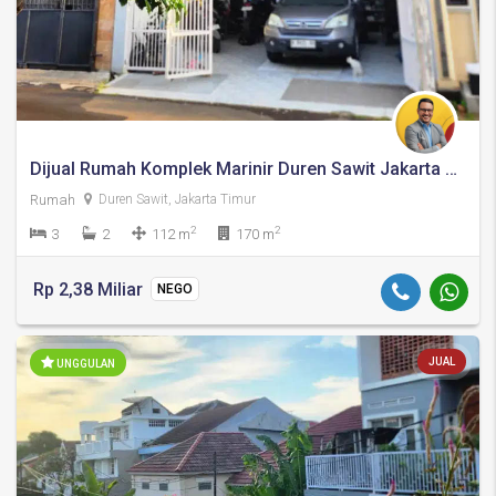
Dijual Rumah Komplek Marinir Duren Sawit Jakarta Timur
Rumah
Duren Sawit, Jakarta Timur
2
2
3
2
112 m
170 m
Rp 2,38 Miliar
NEGO
JUAL
UNGGULAN