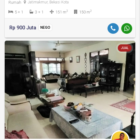
Rumah
Jatimakmur, Bekasi Kota
2
2
5 + 1
3 + 1
151 m
150 m
Rp 900 Juta
NEGO
JUAL