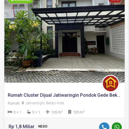
Rumah Cluster Dijual Jatiwaringin Pondok Gede Bekasi
Rumah
Jatiwaringin, Bekasi Kota
2
2
3 + 1
3 + 1
105 m
135 m
Rp 1,8 Miliar
NEGO