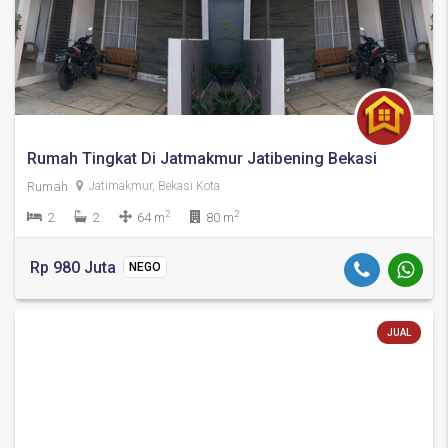
Rumah Tingkat Di Jatmakmur Jatibening Bekasi
Rumah
Jatimakmur, Bekasi Kota
2
2
2
2
64 m
80 m
Rp 980 Juta
NEGO
JUAL