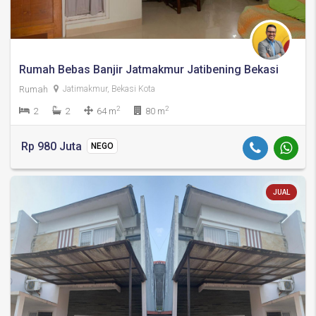
Rumah Bebas Banjir Jatmakmur Jatibening Bekasi
Rumah
Jatimakmur, Bekasi Kota
2
2
2
2
64 m
80 m
Rp 980 Juta
NEGO
JUAL