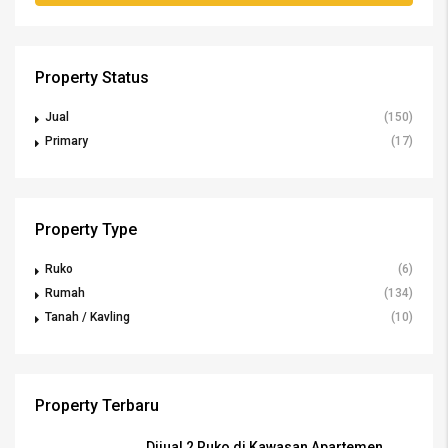
Property Status
Jual
(150)
Primary
(17)
Property Type
Ruko
(6)
Rumah
(134)
Tanah / Kavling
(10)
Property Terbaru
Dijual 2 Ruko di Kawasan Apartemen