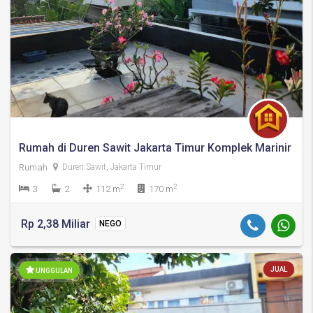
Rumah di Duren Sawit Jakarta Timur Komplek Marinir
Rumah
Duren Sawit, Jakarta Timur
2
2
3
2
112 m
170 m
Rp 2,38 Miliar
NEGO
JUAL
UNGGULAN