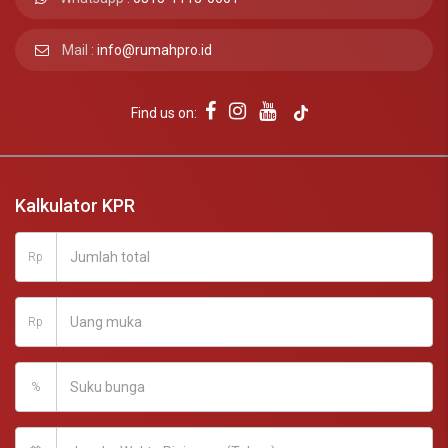
Mail :
info@rumahpro.id
Find us on:
Kalkulator KPR
Rp
Rp
%