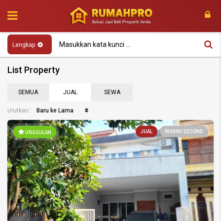
Lengkap
List Property
SEMUA
JUAL
SEWA
Baru ke Lama
Urutkan::
JUAL
RUMAH SECOND
UNGGULAN