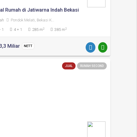
ual Rumah di Jatiwarna Indah Bekasi
ah
Pondok Melati, Bekasi Kota
2
2
+ 1
4 + 1
285 m
385 m
3,3 Miliar
NETT
JUAL
RUMAH SECOND