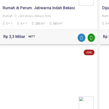
Rumah di Perum. Jatiwarna Indah Bekasi
Dij
Rumah
Jatirahayu, Bekasi Kota
Rum
2
2
5 + 1
4 + 1
285 m
385 m
5 
Rp 3,3 Miliar
Rp 
NETT
JUAL