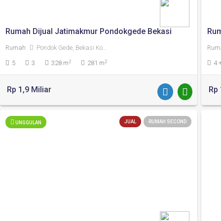
Rumah Dijual Jatimakmur Pondokgede Bekasi
Rumah
Pondok Gede, Bekasi Kota
Rum
2
2
5
3
328 m
281 m
4 
Rp 1,9 Miliar
Rp 
JUAL
RUMAH SECOND
UNGGULAN