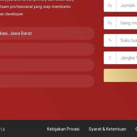
Rp
ki team profesioanal yang siap membantu
an developer.
Rp
ekasi, Jawa Barat
%
Kebijakan Privasi
Syarat & Ketentuan
114