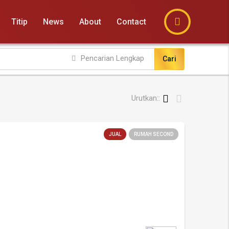
Titip
News
About
Contact
Pencarian Lengkap
Cari
Urutkan::
JUAL
RUMAH SECOND