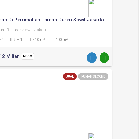
Rumah Di Perumahan Taman Duren Sawit Jakarta Timur
ah
Duren Sawit, Jakarta Timur
2
2
+ 1
5 + 1
410 m
400 m
12 Miliar
NEGO
JUAL
RUMAH SECOND