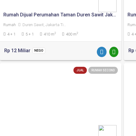
Rumah Dijual Perumahan Taman Duren Sawit Jakarta Timur
Rum
Rumah
Duren Sawit, Jakarta Timur
Rum
2
2
4 + 1
5 + 1
410 m
400 m
4 
Rp 12 Miliar
Rp 
NEGO
JUAL
RUMAH SECOND