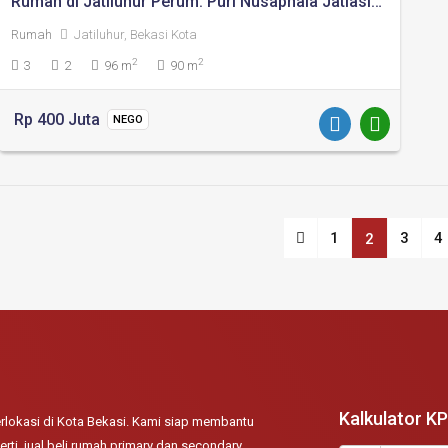
Rumah di Jatiluhur Perum. Puri Nusaphala Jatiasih Bekasi
Rumah
Jatiluhur, Bekasi Kota
2
2
3
2
96 m
90 m
Rp 400 Juta
NEGO
1
3
4
2
Kalkulator K
lokasi di Kota Bekasi. Kami siap membantu
rti, jual beli rumah primary dan secondary