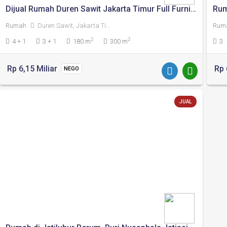
Dijual Rumah Duren Sawit Jakarta Timur Full Furnished
Rum
Rumah
Duren Sawit, Jakarta Timur
Rum
2
2
4 + 1
3 + 1
180 m
300 m
3
Rp 6,15 Miliar
Rp 
NEGO
JUAL