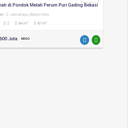
ah di Pondok Melati Perum Puri Gading Bekasi
ah
Jatirahayu, Bekasi Kota
2
2
2
84 m
87 m
600 Juta
NEGO