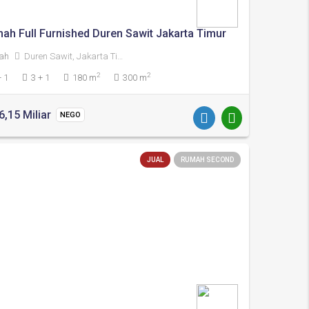
ah Full Furnished Duren Sawit Jakarta Timur
ah
Duren Sawit, Jakarta Timur
2
2
+ 1
3 + 1
180 m
300 m
6,15 Miliar
NEGO
JUAL
RUMAH SECOND