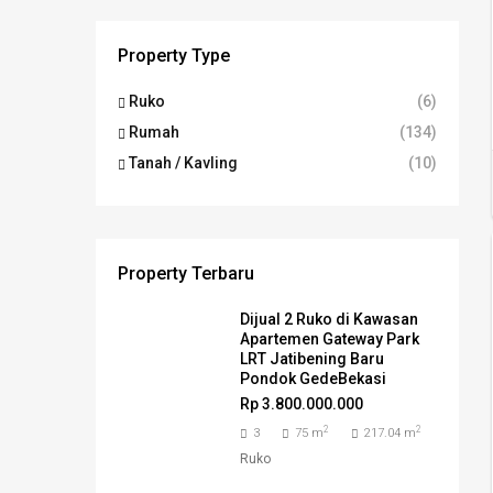
Property Type
Ruko
(6)
Rumah
(134)
Tanah / Kavling
(10)
Property Terbaru
Dijual 2 Ruko di Kawasan
Apartemen Gateway Park
LRT Jatibening Baru
Pondok GedeBekasi
Rp 3.800.000.000
2
2
3
75 m
217.04 m
Ruko