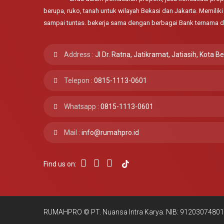
berupa, ruko, tanah untuk wilayah Bekasi dan Jakarta. Memili
sampai tuntas. bekerja sama dengan berbagai Bank ternama d
Address :
Jl Dr. Ratna, Jatikramat, Jatiasih, Kota B
Telepon :
0815-1113-0601
Whatsapp :
0815-1113-0601
Mail :
info@rumahpro.id
Find us on:
RUMAHPRO © PT. Nuansa Intra Karya. NIB: 9120307480