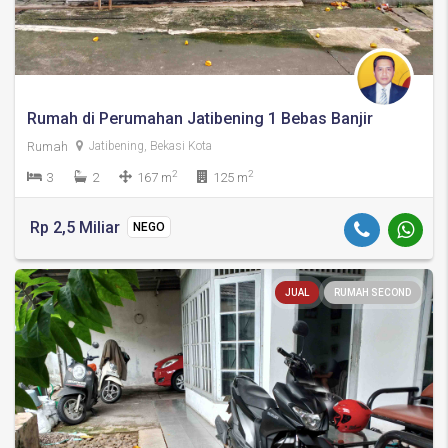
Rumah di Perumahan Jatibening 1 Bebas Banjir
Rumah
Jatibening, Bekasi Kota
2
2
3
2
167 m
125 m
Rp 2,5 Miliar
NEGO
JUAL
RUMAH SECOND