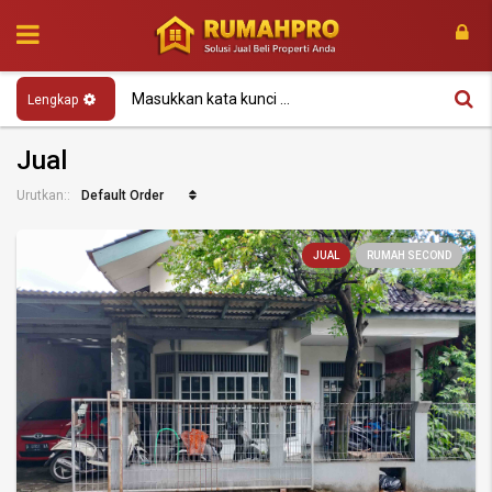
Lengkap
Jual
Default Order
Urutkan::
JUAL
RUMAH SECOND