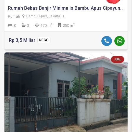
Rumah Bebas Banjir Minimalis Bambu Apus Cipayung Jakarta Timur
Rumah
Bambu Apus, Jakarta Timur
2
2
3
3
170 m
250 m
Rp 3,5 Miliar
NEGO
JUAL