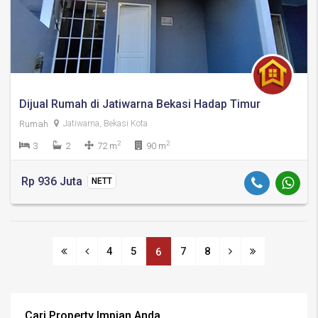
Dijual Rumah di Jatiwarna Bekasi Hadap Timur
Rumah
Jatiwarna, Bekasi Kota
2
2
3
2
72 m
90 m
Rp 936 Juta
NETT
4
5
7
8
6
Cari Property Impian Anda