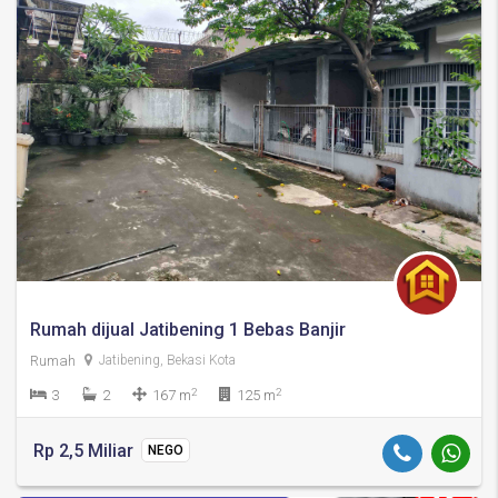
Rumah dijual Jatibening 1 Bebas Banjir
Rumah
Jatibening, Bekasi Kota
2
2
3
2
167 m
125 m
Rp 2,5 Miliar
NEGO