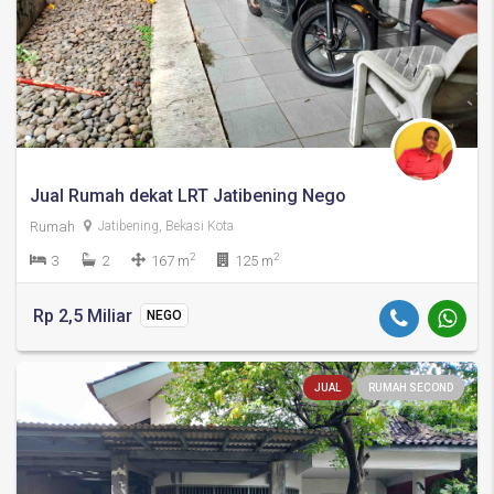
Jual Rumah dekat LRT Jatibening Nego
Rumah
Jatibening, Bekasi Kota
2
2
3
2
167 m
125 m
Rp 2,5 Miliar
NEGO
JUAL
RUMAH SECOND