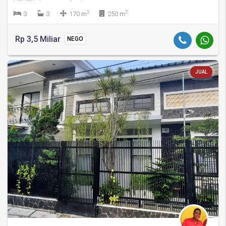
2
2
3
3
170 m
250 m
Rp 3,5 Miliar
NEGO
JUAL