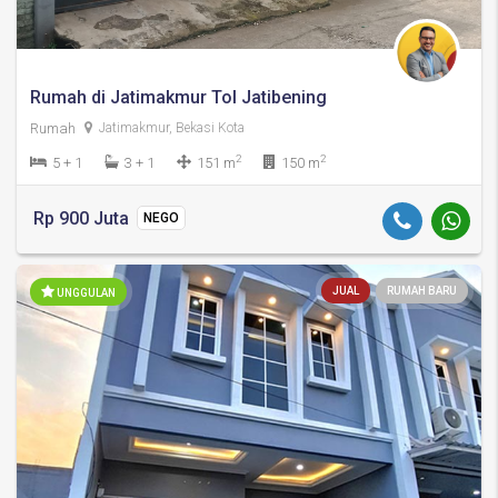
Rumah di Jatimakmur Tol Jatibening
Rumah
Jatimakmur, Bekasi Kota
2
2
5 + 1
3 + 1
151 m
150 m
Rp 900 Juta
NEGO
JUAL
RUMAH BARU
UNGGULAN