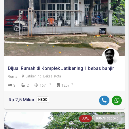
Dijual Rumah di Komplek Jatibening 1 bebas banjir
Rumah
Jatibening, Bekasi Kota
2
2
3
2
167 m
125 m
Rp 2,5 Miliar
NEGO
JUAL
RUMAH SECOND