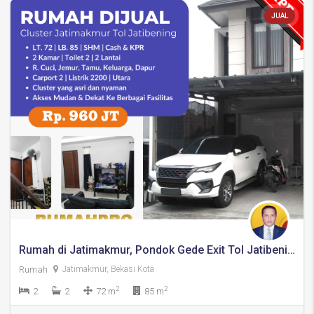
JUAL
Rumah di Jatimakmur, Pondok Gede Exit Tol Jatibening
Rumah
Jatimakmur, Bekasi Kota
2
2
2
2
72 m
85 m