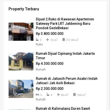
Property Terbaru
Dijual 2 Ruko di Kawasan Apartemen
Gateway Park LRT Jatibening Baru
Pondok GedeBekasi
Rp 3.800.000.000
2
2
3
75 m
217.04 m
Ruko
Rumah Dijual Cipinang Indah Jakarta
Timur
Rp 4.300.000.000
Rumah
Rumah di Jatiasih Perum Asabri Indah
Jatisari Jati Asih Bekasi
Rp 2.300.000.000
2
2
5
3
96 m
164 m
Rumah
Rumah di Kalimalang Duren Sawit