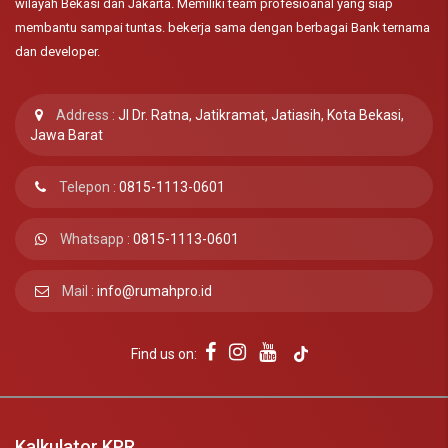
wilayah Bekasi dan Jakarta. Memiliki team profesioanal yang siap
membantu sampai tuntas. bekerja sama dengan berbagai Bank ternama
dan developer.
Address :
Jl Dr. Ratna, Jatikramat, Jatiasih, Kota Bekasi,
Jawa Barat
Telepon :
0815-1113-0601
Whatsapp :
0815-1113-0601
Mail :
info@rumahpro.id
Find us on:
Kalkulator KPR