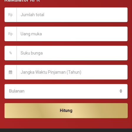
Rp
Rp
%
Bulanan
Hitung