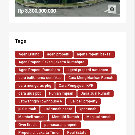
Rp 3.300.000.000
Tags
Agen Listing
agen properti
agen Properti bekasi
Agen Properti Bekasi jakarta Rumahpro
Agen Properti Rumahpro
agent properti rumahpro
cara balik nama sertifikat
Cara Mengiklankan Rumah
cara mengurus pbg
Cara Pengajuan KPR
cara urus pbb
Hunian Impian
Jasa Jual Rumah
Jatiwaringin Townhouse 6
jual beli property
jual rumah
jual rumah cepat
kpr rumah
Membeli rumah
Memiliki Rumah
Menjual rumah
Over Kredit
pemasaran properti
Properti di Jakarta Timur
Real Estate