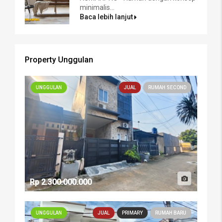
minimalis...
Baca lebih lanjut
Property Unggulan
UNGGULAN
JUAL
RUMAH SECOND
Rp 2.300.000.000
UNGGULAN
JUAL
PRIMARY
RUMAH BARU