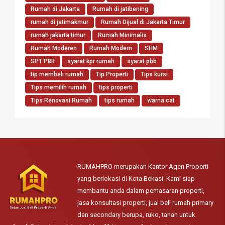
Rumah di Jakarta
Rumah di jatibening
rumah di jatimakmur
Rumah Dijual di Jakarta Timur
rumah jakarta timur
Rumah Minimalis
Rumah Moderen
Rumah Modern
SHM
SPT PBB
syarat kpr rumah
syarat pbb
tip membeli rumah
Tip Properti
Tips kursi
Tips memilih rumah
tips properti
Tips Renovasi Rumah
tips rumah
warna cat
RUMAHPRO merupakan Kantor Agen Properti
yang berlokasi di Kota Bekasi. Kami siap
membantu anda dalam pemasaran properti,
jasa konsultasi properti, jual beli rumah primary
dan secondary berupa, ruko, tanah untuk