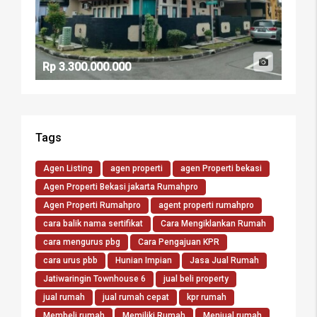
Rp 3.300.000.000
Tags
Agen Listing
agen properti
agen Properti bekasi
Agen Properti Bekasi jakarta Rumahpro
Agen Properti Rumahpro
agent properti rumahpro
cara balik nama sertifikat
Cara Mengiklankan Rumah
cara mengurus pbg
Cara Pengajuan KPR
cara urus pbb
Hunian Impian
Jasa Jual Rumah
Jatiwaringin Townhouse 6
jual beli property
jual rumah
jual rumah cepat
kpr rumah
Membeli rumah
Memiliki Rumah
Menjual rumah