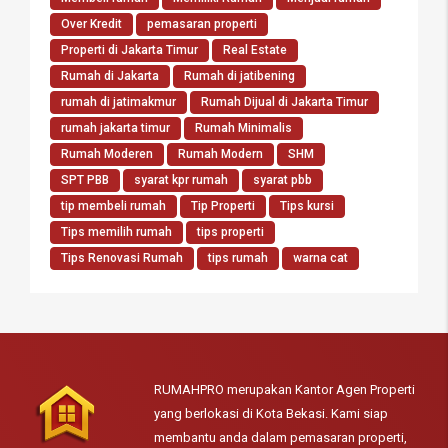
Over Kredit
pemasaran properti
Properti di Jakarta Timur
Real Estate
Rumah di Jakarta
Rumah di jatibening
rumah di jatimakmur
Rumah Dijual di Jakarta Timur
rumah jakarta timur
Rumah Minimalis
Rumah Moderen
Rumah Modern
SHM
SPT PBB
syarat kpr rumah
syarat pbb
tip membeli rumah
Tip Properti
Tips kursi
Tips memilih rumah
tips properti
Tips Renovasi Rumah
tips rumah
warna cat
RUMAHPRO merupakan Kantor Agen Properti
yang berlokasi di Kota Bekasi. Kami siap
membantu anda dalam pemasaran properti,