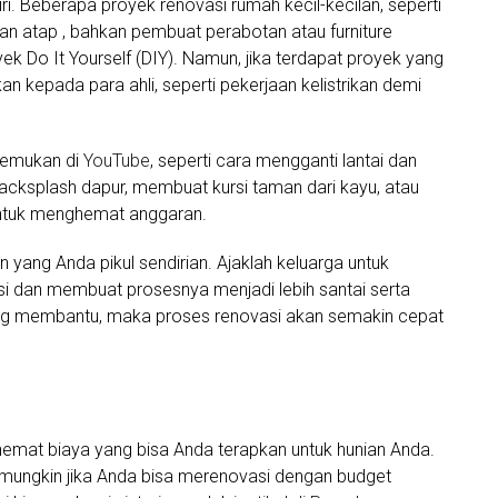
. Beberapa proyek renovasi rumah kecil-kecilan, seperti
 atap , bahkan pembuat perabotan atau furniture
yek Do It Yourself (DIY). Namun, jika terdapat proyek yang
an kepada para ahli, seperti pekerjaan kelistrikan demi
 temukan di
YouTube
, seperti cara mengganti lantai dan
cksplash dapur, membuat kursi taman dari kayu, atau
untuk menghemat anggaran.
 yang Anda pikul sendirian. Ajaklah keluarga untuk
dan membuat prosesnya menjadi lebih santai serta
g membantu, maka proses renovasi akan semakin cepat
 hemat biaya yang bisa Anda terapkan untuk hunian Anda.
 mungkin jika Anda bisa merenovasi dengan budget