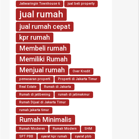
Jatiwaringin Townhouse 6
jual beli property
jual rumah
jual rumah cepat
kpr rumah
Membeli rumah
Memiliki Rumah
Menjual rumah
Over Kredit
pemasaran properti
Properti di Jakarta Timur
Real Estate
Rumah di Jakarta
Rumah di jatibening
rumah di jatimakmur
Rumah Dijual di Jakarta Timur
rumah jakarta timur
Rumah Minimalis
Rumah Moderen
Rumah Modern
SHM
SPT PBB
syarat kpr rumah
syarat pbb