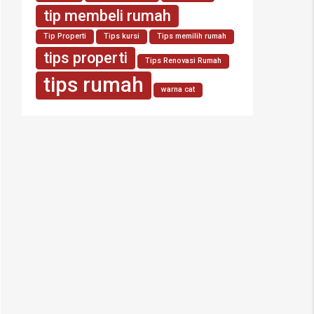
tip membeli rumah
Tip Properti
Tips kursi
Tips memilih rumah
tips properti
Tips Renovasi Rumah
tips rumah
warna cat