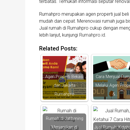
terbatas. Temukan informasi seputar renovasi
Rumahpro merupakan agen properti jual beli
mudah dan cepat. Merenovasi rumah juga bi
Jual rumah di Rumahpro cukup dengan mengisi
lebih lanjut, kunjungi
Rumahpro.id
.
Related Posts:
Agen Properti Bekasi
Cara Menjual Rum
dan Jakarta
Melalui Agen Prope
Rumahpro
&…
Rumah di Jatibening
Menjanjikan di
Jual Rumah, Ketahu