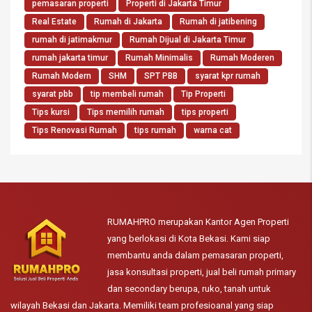
pemasaran properti
Properti di Jakarta Timur
Real Estate
Rumah di Jakarta
Rumah di jatibening
rumah di jatimakmur
Rumah Dijual di Jakarta Timur
rumah jakarta timur
Rumah Minimalis
Rumah Moderen
Rumah Modern
SHM
SPT PBB
syarat kpr rumah
syarat pbb
tip membeli rumah
Tip Properti
Tips kursi
Tips memilih rumah
tips properti
Tips Renovasi Rumah
tips rumah
warna cat
RUMAHPRO merupakan Kantor Agen Properti
yang berlokasi di Kota Bekasi. Kami siap
membantu anda dalam pemasaran properti,
jasa konsultasi properti, jual beli rumah primary
dan secondary berupa, ruko, tanah untuk
wilayah Bekasi dan Jakarta. Memiliki team profesioanal yang siap