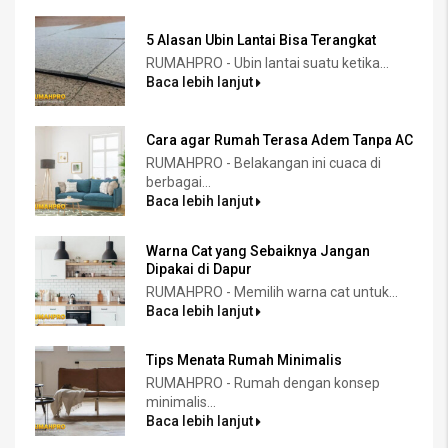
5 Alasan Ubin Lantai Bisa Terangkat
RUMAHPRO - Ubin lantai suatu ketika...
Baca lebih lanjut
Cara agar Rumah Terasa Adem Tanpa AC
RUMAHPRO - Belakangan ini cuaca di
berbagai...
Baca lebih lanjut
Warna Cat yang Sebaiknya Jangan
Dipakai di Dapur
RUMAHPRO - Memilih warna cat untuk...
Baca lebih lanjut
Tips Menata Rumah Minimalis
RUMAHPRO - Rumah dengan konsep
minimalis...
Baca lebih lanjut