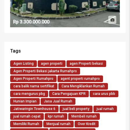
Rp 3.300.000.000
Tags
Agen Listing
agen properti
agen Properti bekasi
Agen Properti Bekasi jakarta Rumahpro
Agen Properti Rumahpro
agent properti rumahpro
cara balik nama sertifikat
Cara Mengiklankan Rumah
cara mengurus pbg
Cara Pengajuan KPR
cara urus pbb
Hunian Impian
Jasa Jual Rumah
Jatiwaringin Townhouse 6
jual beli property
jual rumah
jual rumah cepat
kpr rumah
Membeli rumah
Memiliki Rumah
Menjual rumah
Over Kredit